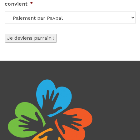
convient
*
Je deviens parrain !